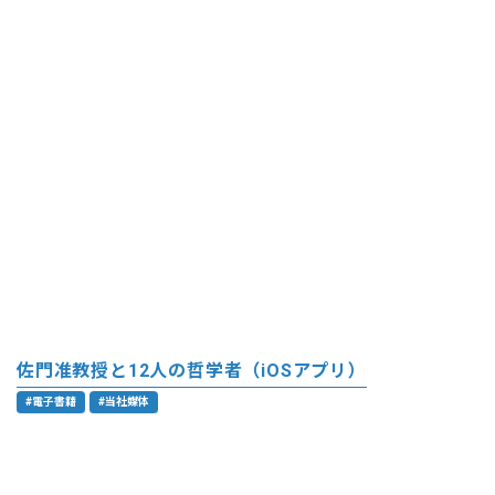
佐門准教授と12人の哲学者（iOSアプリ）
#電子書籍
#当社媒体