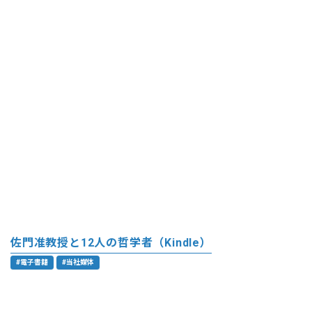
佐門准教授と12人の哲学者（Kindle）
#電子書籍
#当社媒体