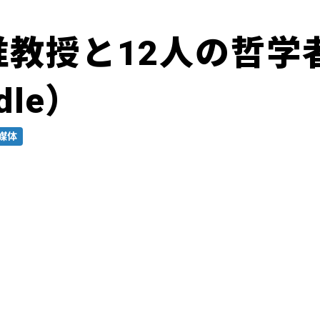
准教授と12人の哲学
dle）
媒体