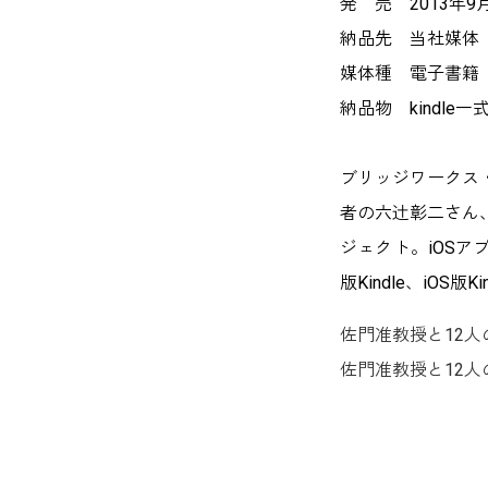
発 売 2013年9
納品先 当社媒体
媒体種 電子書籍
納品物 kindle一
ブリッジワークス・
者の六辻彰二さん
ジェクト。iOSアプ
版Kindle、iOS版
佐門准教授と12人の
佐門准教授と12人の