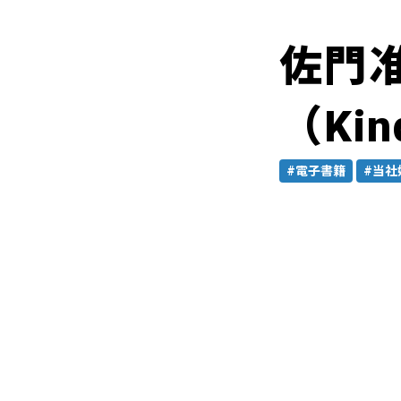
佐門
（Kin
#電子書籍
#当社