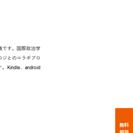
e版です。国際政治学
ロジとのコラボプロ
dle、android
無料
相談