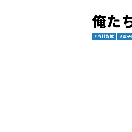
俺た
#当社媒体
#電子