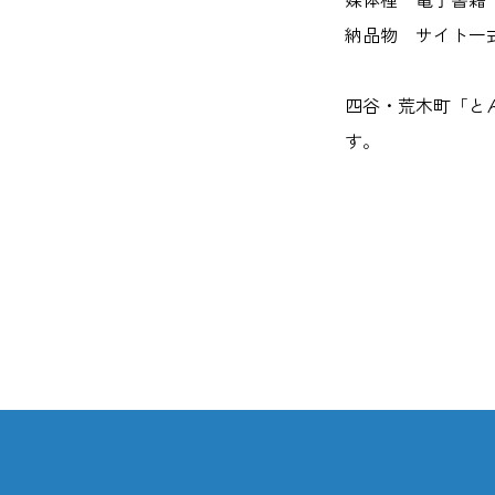
媒体種 電子書籍
納品物 サイト一
四谷・荒木町「と
す。