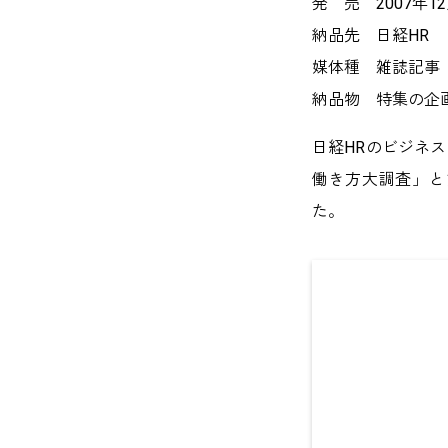
発 売 2007年1
納品先 日経HR
媒体種 雑誌記事
納品物 特集の企
日経HRのビジネス
働き方大調査」と
た。