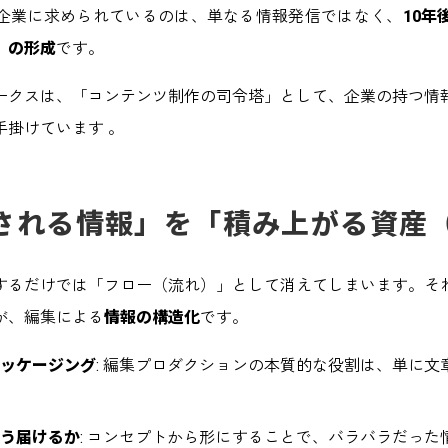
企業に求められているのは、単なる情報発信ではなく、
10
」の形成
です。
ークスは、「コンテンツ制作の司令塔」として、企業の持つ情
手掛けています 。
費される情報」を「積み上がる資産（
するだけでは「フロー（流れ）」として消えてしまいます。そ
が、編集による
情報の構造化
です。
パッケージング
: 編集プロダクションの本質的な役割は、単に文
どう届けるか
: コンセプトから形にすることで、バラバラだった