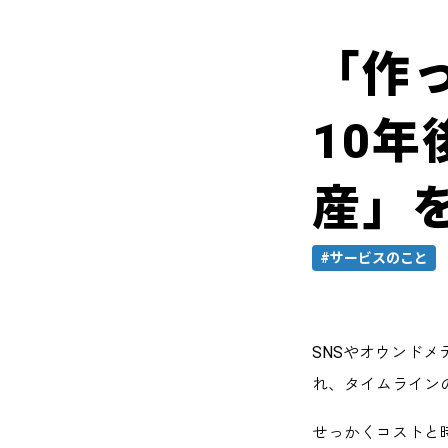
「作
10
産」
#サービスのこと
SNSやオウンド
れ、タイムライン
せっかくコストと