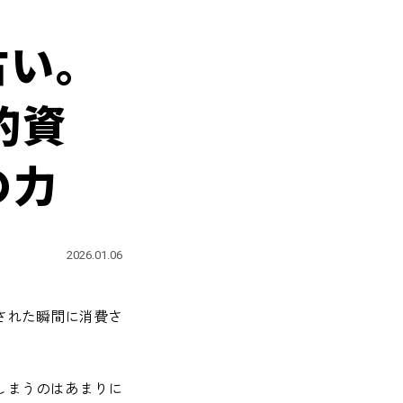
古い。
的資
の力
2026.01.06
された瞬間に消費さ
しまうのはあまりに