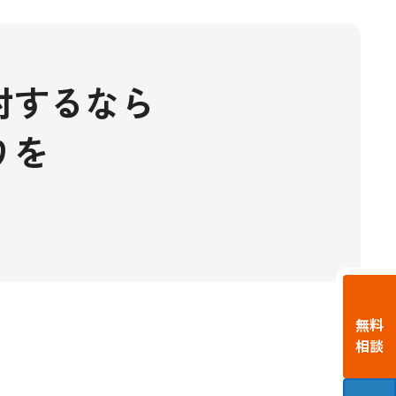
討するなら
りを
無料
相談