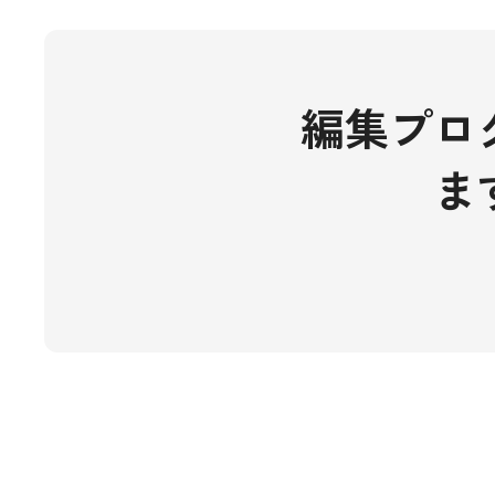
編集プロ
ま