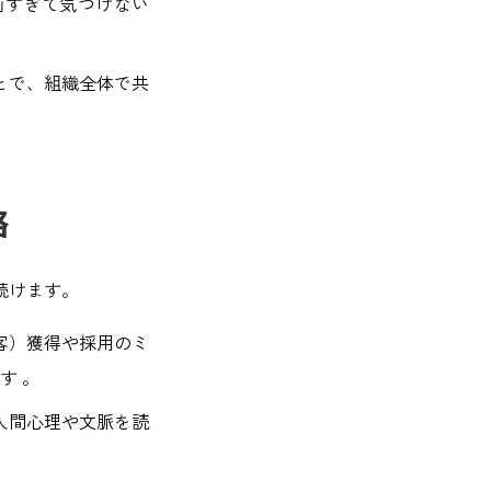
前すぎて気づけない
とで、組織全体で共
略
続けます。
客）獲得や採用のミ
す 。
、人間心理や文脈を読